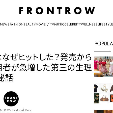
NEWS
FASHION
BEAUTY
MOVIE / TV
MUSIC
CELEBRITY
WELLNESS
LIFESTYL
POPULA
はなぜヒットした？発売から
用者が急増した第三の生理
秘話
NTROW Editorial Dept.