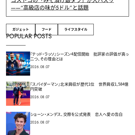
コストコの「みそ漬け銀ダラ」が大バズリ
——“高級店の味が5ドル”と話題
ガジェット
フード
ライフスタイル
POPULAR POSTS
『テッド・ラッソ』シーズン4配信開始 批評家の評価が真っ
二つ、その理由とは
2026.08.07
『スパイダーマン』北米興収が歴代1位 世界興収1,584億
円突破
2026.08.07
ショーン・メンデス、交際を公式発表 恋人へ愛の告白
2026.08.07