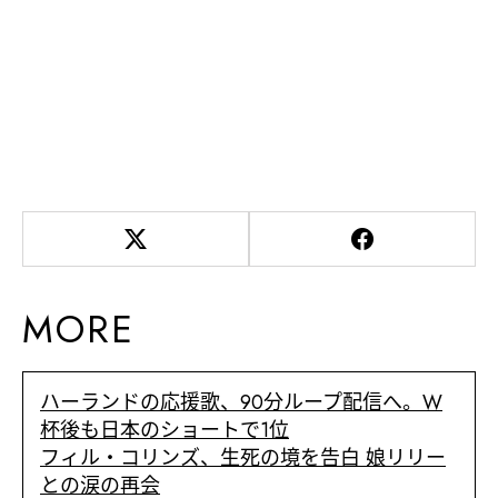
MORE
ハーランドの応援歌、90分ループ配信へ。W
杯後も日本のショートで1位
フィル・コリンズ、生死の境を告白 娘リリー
との涙の再会