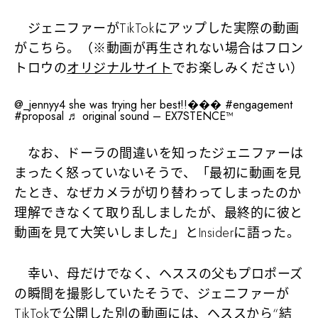
ジェニファーがTikTokにアップした実際の動画
がこちら。（※動画が再生されない場合はフロン
トロウの
オリジナルサイト
でお楽しみください）
@_jennyy4
she was trying her best!!���
#engagement
#proposal
♬ original sound – EX7STENCE™
なお、ドーラの間違いを知ったジェニファーは
まったく怒っていないそうで、「最初に動画を見
たとき、なぜカメラが切り替わってしまったのか
理解できなくて取り乱しましたが、最終的に彼と
動画を見て大笑いしました」とInsiderに語った。
幸い、母だけでなく、ヘススの父もプロポーズ
の瞬間を撮影していたそうで、ジェニファーが
TikTokで公開した別の動画には、ヘススから“結