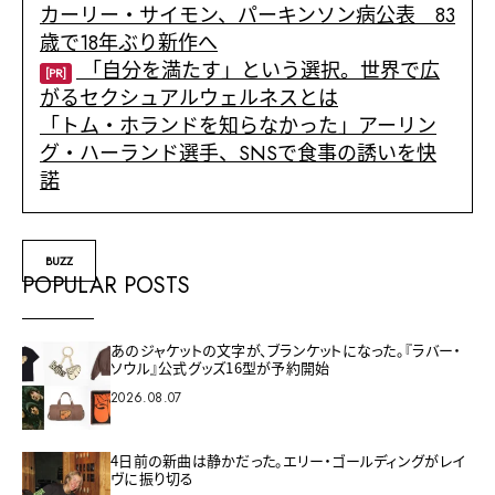
カーリー・サイモン、パーキンソン病公表 83
歳で18年ぶり新作へ
「自分を満たす」という選択。世界で広
[PR]
がるセクシュアルウェルネスとは
「トム・ホランドを知らなかった」アーリン
グ・ハーランド選手、SNSで食事の誘いを快
諾
BUZZ
POPULAR POSTS
あのジャケットの文字が、ブランケットになった。『ラバー・
ソウル』公式グッズ16型が予約開始
2026.08.07
4日前の新曲は静かだった。エリー・ゴールディングがレイ
ヴに振り切る