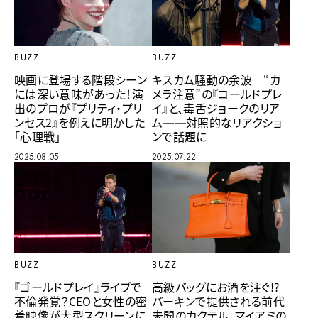
BUZZ
BUZZ
キスカム騒動の余波 “カ
映画に登場する階段シーン
メラ注意”の『コールドプレ
には深い意味があった！演
イ』と、毒舌ジョークのリア
出のプロが『プリティ・プリ
ム──対照的なリアクショ
ンセス2』を例えに明かした
ンで話題に
「心理戦」
2025.07.22
2025.08.05
BUZZ
BUZZ
『ゴールドプレイ』ライブで
高級バッグにお酒を注ぐ!?
不倫発覚？CEOと女性の密
バーキンで提供される前代
着映像が大型スクリーンに
未聞のカクテル、マイアミの