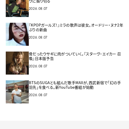
ヴに振り切る
2026.08.07
『KPOPガールズ！』ミラの歌声は彼女。オードリー・ヌナ2年
ぶりの新曲
2026.08.07
骨だったウサギに肉がついていく。『スターヴ・エイカー 召
喚』日本版予告
2026.08.07
BTSのSUGAとも組んだ歌手MAXが、西武新宿で「幻の手
羽先」を食べる。新YouTube番組が始動
2026.08.07