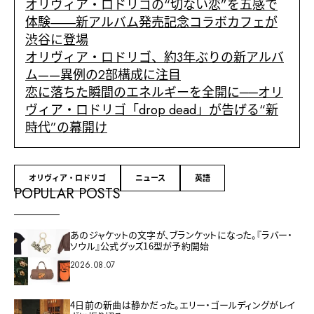
オリヴィア・ロドリゴの“切ない恋”を五感で
体験――新アルバム発売記念コラボカフェが
渋谷に登場
オリヴィア・ロドリゴ、約3年ぶりの新アルバ
ム——異例の2部構成に注目
恋に落ちた瞬間のエネルギーを全開に──オリ
ヴィア・ロドリゴ「drop dead」が告げる“新
時代”の幕開け
オリヴィア・ロドリゴ
ニュース
英語
POPULAR POSTS
あのジャケットの文字が、ブランケットになった。『ラバー・
ソウル』公式グッズ16型が予約開始
2026.08.07
4日前の新曲は静かだった。エリー・ゴールディングがレイ