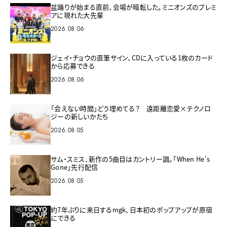
盆踊りが始まる直前、会場が暗転した。ミニオンズのプレミ
アに現れた大先輩
2026.08.06
ジェイ・チョウの直筆サイン、CDに入っている1枚のカード
から応募できる
2026.08.06
「会えない時間」どう埋めてる？ 遠距離恋愛×テクノロ
ジーの新しいかたち
2026.08.05
サム・スミス、新作の5曲目はカントリー調。「When He’s
Gone」先行配信
2026.08.05
約7年ぶりに来日するmgk、日本初のポップアップが原宿
にできる