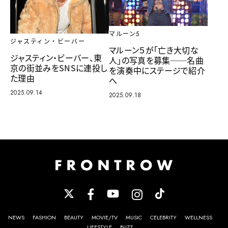
マルーン5
ジャスティン・ビーバー
マルーン５が「亡き大切な
ジャスティン・ビーバー、東
人」の写真を募集──名曲
京の街並みをSNSに連投し
を演奏中にステージで紹介
た理由
へ
2025.09.14
2025.09.18
NEWS
FASHION
BEAUTY
MOVIE/TV
MUSIC
CELEBRITY
WELLNESS
LIFESTYLE
BUZZ