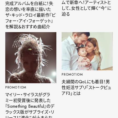
ムで新章へ！アーティストと
完成アルバムを白紙に！失
して、女性として輝く“今”に
恋の想いを率直に描いた
迫る
ザ・キッド・ラロイ最新作『ビ
フォー・アイ・フォーゲット』
を解説＆おすすめ曲紹介
PROMOTIOM
夫婦間のQoLにも着目！男
性妊活サプリ「ストークピュ
PROMOTIOM
アF3」とは
マイリー・サイラスがグラ
ミー初受賞後に発表した
『Something Beautiful』のデ
ラックス版がサプライズ・リ
リース！“進化”が止まらな