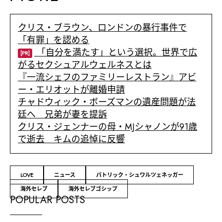
クリス・ブラウン、ロンドンの暴行事件で
「有罪」を認める
「自分を満たす」という選択。世界で広
[PR]
がるセクシュアルウェルネスとは
『一流シェフのファミリーレストラン』アビ
ー・エリオットが離婚申請
チャドウィック・ボーズマンの遺産問題が法
廷へ 兄弟が妻を提訴
クリス・ジェンナーの母・MJシャノンが91歳
で逝去 キムの追悼に反響
LOVE
ニュース
パトリック・シュワルツェネッガー
海外セレブ
海外セレブゴシップ
POPULAR POSTS