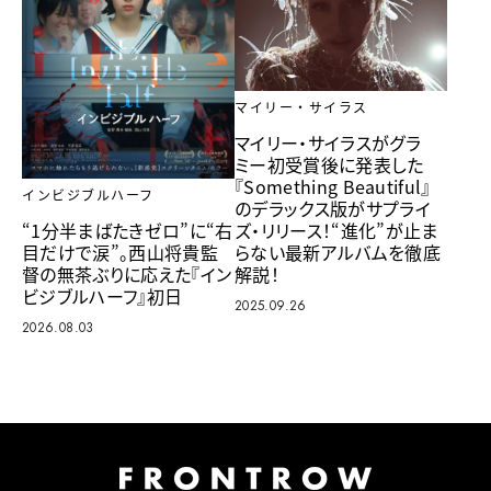
マイリー・サイラス
マイリー・サイラスがグラ
ミー初受賞後に発表した
『Something Beautiful』
インビジブルハーフ
のデラックス版がサプライ
ズ・リリース！“進化”が止ま
“1分半まばたきゼロ”に“右
らない最新アルバムを徹底
目だけで涙”。西山将貴監
解説！
督の無茶ぶりに応えた『イン
ビジブルハーフ』初日
2025.09.26
2026.08.03