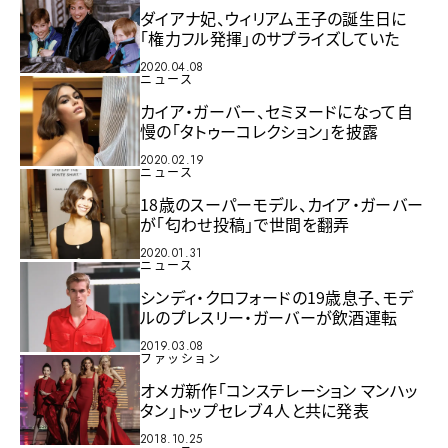
ダイアナ妃、ウィリアム王子の誕生日に
「権力フル発揮」のサプライズしていた
2020.04.08
ニュース
カイア・ガーバー、セミヌードになって自
慢の「タトゥーコレクション」を披露
2020.02.19
ニュース
18歳のスーパーモデル、カイア・ガーバー
が「匂わせ投稿」で世間を翻弄
2020.01.31
ニュース
シンディ・クロフォードの19歳息子、モデ
ルのプレスリー・ガーバーが飲酒運転
2019.03.08
ファッション
オメガ新作「コンステレーション マンハッ
タン」トップセレブ４人と共に発表
2018.10.25