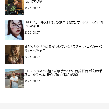
ヴに振り切る
2026.08.07
『KPOPガールズ！』ミラの歌声は彼女。オードリー・ヌナ2年
ぶりの新曲
2026.08.07
骨だったウサギに肉がついていく。『スターヴ・エイカー 召
喚』日本版予告
2026.08.07
BTSのSUGAとも組んだ歌手MAXが、西武新宿で「幻の手
羽先」を食べる。新YouTube番組が始動
2026.08.07