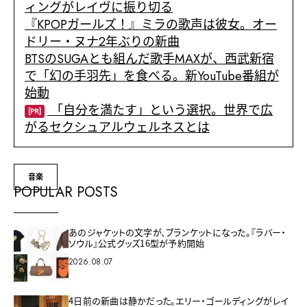
ィングがレイヴに振り切る
『KPOPガールズ！』ミラの歌声は彼女。オー
ドリー・ヌナ2年ぶりの新曲
BTSのSUGAとも組んだ歌手MAXが、西武新宿
で「幻の手羽先」を食べる。新YouTube番組が
始動
「自分を満たす」という選択。世界で広
[PR]
がるセクシュアルウェルネスとは
音楽
POPULAR POSTS
あのジャケットの文字が、ブランケットになった。『ラバー・
ソウル』公式グッズ16型が予約開始
2026.08.07
4日前の新曲は静かだった。エリー・ゴールディングがレイ