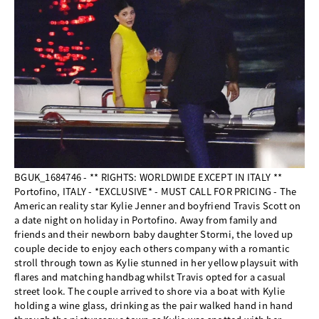
BGUK_1684746 - ** RIGHTS: WORLDWIDE EXCEPT IN ITALY **
Portofino, ITALY - *EXCLUSIVE* - MUST CALL FOR PRICING - The
American reality star Kylie Jenner and boyfriend Travis Scott on
a date night on holiday in Portofino. Away from family and
friends and their newborn baby daughter Stormi, the loved up
couple decide to enjoy each others company with a romantic
stroll through town as Kylie stunned in her yellow playsuit with
flares and matching handbag whilst Travis opted for a casual
street look. The couple arrived to shore via a boat with Kylie
holding a wine glass, drinking as the pair walked hand in hand