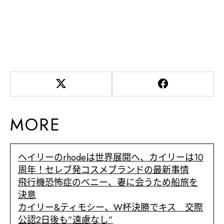
MORE
ヘイリーのrhodeは世界展開へ、カイリーは10
周年！セレブ発コスメブランドの最新事情
飛行機恐怖症のベニー、妻に会うため船旅を
決意
カイリー&ティモシー、W杯決勝でキス 交際
公認2日後も”遠慮なし”