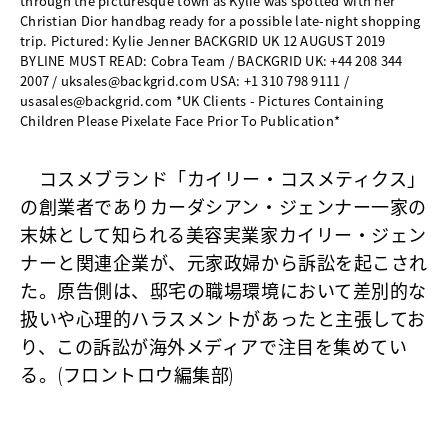
through the picturesque town as Kylie was spotted with her
Christian Dior handbag ready for a possible late-night shopping
trip. Pictured: Kylie Jenner BACKGRID UK 12 AUGUST 2019
BYLINE MUST READ: Cobra Team / BACKGRID UK: +44 208 344
2007 / uksales@backgrid.com USA: +1 310 798 9111 /
usasales@backgrid.com *UK Clients - Pictures Containing
Children Please Pixelate Face Prior To Publication*
コスメブランド「カイリー・コスメティクス」
の創業者でありカーダシアン・ジェンナー一家の
末妹として知られる美容実業家カイリー・ジェン
ナーと関連企業が、元家政婦から訴訟を起こされ
た。原告側は、邸宅の職場環境において差別的な
扱いや心理的ハラスメントがあったと主張してお
り、この訴訟が海外メディアで注目を集めてい
る。(フロントロウ編集部)