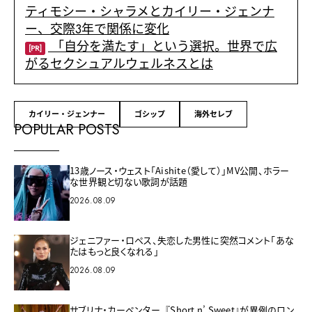
ティモシー・シャラメとカイリー・ジェンナ
ー、交際3年で関係に変化
「自分を満たす」という選択。世界で広
[PR]
がるセクシュアルウェルネスとは
カイリー・ジェンナー
ゴシップ
海外セレブ
POPULAR POSTS
13歳ノース・ウェスト「Aishite（愛して）」MV公開、ホラー
な世界観と切ない歌詞が話題
2026.08.09
ジェニファー・ロペス、失恋した男性に突然コメント「あな
たはもっと良くなれる」
2026.08.09
サブリナ・カーペンター、『Short n’ Sweet』が異例のロン