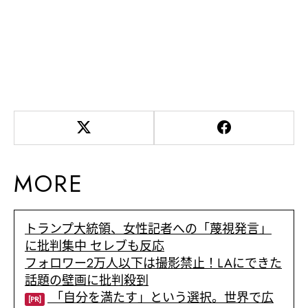
MORE
トランプ大統領、女性記者への「蔑視発言」
に批判集中 セレブも反応
フォロワー2万人以下は撮影禁止！LAにできた
話題の壁画に批判殺到
「自分を満たす」という選択。世界で広
[PR]