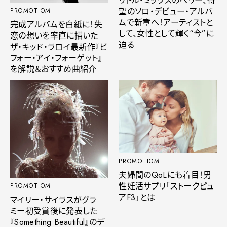
リトル・ミックスのペリー、待
望のソロ・デビュー・アルバ
PROMOTIOM
ムで新章へ！アーティストと
完成アルバムを白紙に！失
して、女性として輝く“今”に
恋の想いを率直に描いた
迫る
ザ・キッド・ラロイ最新作『ビ
フォー・アイ・フォーゲット』
を解説＆おすすめ曲紹介
PROMOTIOM
夫婦間のQoLにも着目！男
性妊活サプリ「ストークピュ
PROMOTIOM
アF3」とは
マイリー・サイラスがグラ
ミー初受賞後に発表した
『Something Beautiful』のデ