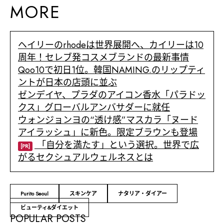
MORE
ヘイリーのrhodeは世界展開へ、カイリーは10
周年！セレブ発コスメブランドの最新事情
Qoo10で初日1位。韓国NAMING.のリップティ
ントが日本の店頭に並ぶ
ゼンデイヤ、プラダのアイコン香水「パラドッ
クス」グローバルアンバサダーに就任
ウォンジョンヨの“透け感”マスカラ「ヌード
アイラッシュ」に新色。限定ブラウンも登場
「自分を満たす」という選択。世界で広
[PR]
がるセクシュアルウェルネスとは
Purito Seoul
スキンケア
ナタリア・ダイアー
ビューティ&ダイエット
POPULAR POSTS