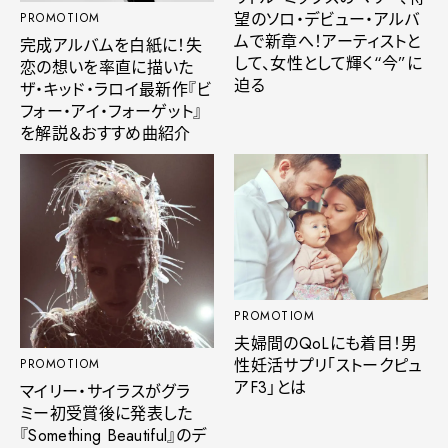
望のソロ・デビュー・アルバ
PROMOTIOM
ムで新章へ！アーティストと
完成アルバムを白紙に！失
して、女性として輝く“今”に
恋の想いを率直に描いた
迫る
ザ・キッド・ラロイ最新作『ビ
フォー・アイ・フォーゲット』
を解説＆おすすめ曲紹介
PROMOTIOM
夫婦間のQoLにも着目！男
性妊活サプリ「ストークピュ
PROMOTIOM
アF3」とは
マイリー・サイラスがグラ
ミー初受賞後に発表した
『Something Beautiful』のデ