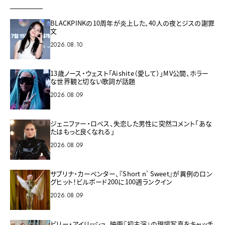
BLACKPINKの10周年が炎上した、40人の夜とジスの謝罪
文
2026.08.10
13歳ノース・ウェスト「Aishite（愛して）」MV公開、ホラー
な世界観と切ない歌詞が話題
2026.08.09
ジェニファー・ロペス、失恋した男性に突然コメント「あな
たはもっと良くなれる」
2026.08.09
サブリナ・カーペンター、『Short n’ Sweet』が異例のロン
グヒット！ビルボード200に100週ランクイン
2026.08.09
ビリー・アイリッシュ、映画『初主演』の現場写真をキャッチ