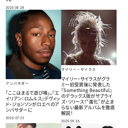
2025.08.28
マイリー・サイラス
マイリー・サイラスがグラ
ミー初受賞後に発表した
アンバサダー
『Something Beautiful』
「ここはまるで遊び場」。『エ
のデラックス版がサプライ
イリアン：ロムルス』デヴィッ
ズ・リリース！“進化”が止ま
ド・ジョンソンがロエベのア
らない最新アルバムを徹底
ンバサダーに
解説！
2026.07.23
2025.09.26