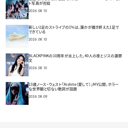
ト写真が完結
2026.08.10
新しい1足のストライプの1%は、誰かが履き終えた1足で
できている
2026.08.10
BLACKPINKの10周年が炎上した、40人の夜とジスの謝罪
文
2026.08.10
13歳ノース・ウェスト「Aishite（愛して）」MV公開、ホラー
な世界観と切ない歌詞が話題
2026.08.09