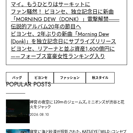
マイ。もうひとりはサーキットに
ファン騒然！ ビヨンセ、独立記念日に新曲
「MORNING DEW（DONK）」電撃解禁――
伝説的アルバム20年の節目へ
ビヨンセ、2年ぶりの新曲「Morning Dew
(Donk)」を独立記念日にサプライズリリース
ビヨンセ、リアーナと並ぶ資産1,600億円に
——フォーブス富豪女性ランキング入り
バッグ
ビヨンセ
ファッション
秋スタイル
POPULAR POSTS
神宮の夜空に120mのジェームズ。ミニオンズが渋谷と花
火をジャック
2026.08.10
寝室に海と砂漠が投影された。KATSEYE『WILD』コンセプ