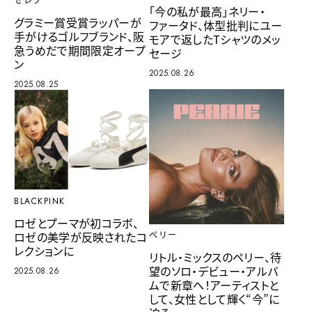
セレブ
「今の私が最高」ネリー・
グラミー賞受賞ラッパーが
ファータド、体型批判にユー
手がけるゴルフブランド、阪
モアで返したTシャツのメッ
急うめだで期間限定オープ
セージ
ン
2025.08.26
2025.08.25
BLACKPINK
ロゼとプーマが初コラボ、
ロゼの美学が反映されたコ
ペリー
レクションに
リトル・ミックスのペリー、待
望のソロ・デビュー・アルバ
2025.08.26
ムで新章へ！アーティストと
して、女性として輝く“今”に