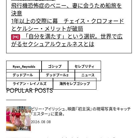
飛行機恐怖症のベニー、妻に会うため船旅を
決意
1年以上の交際に幕 チェイス・クロフォード
とケルシー・メリットが破局
「自分を満たす」という選択。世界で広
[PR]
がるセクシュアルウェルネスとは
Ryan_Reynolds
ゴシップ
セレブリティ
デッドプール
デッドプール2
ニュース
ライアン・レイノルズ
海外セレブゴシップ
POPULAR POSTS
ビリー・アイリッシュ、映画『初主演』の現場写真をキャッチ
「エスター」に変身。
2026.08.08