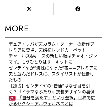
MORE
デュア・リパが夫カラム・ターナーの新作プ
レミアに登場、夫婦初レッドカーペット
チャールズ&キースの新しい顔はチャオ・ジン
マイ。もうひとりはサーキットに
ゼンデイヤが”蜘蛛になった”夜——プレミアに
夫と並んだドレスに、スタイリストが仕掛け
たもの
【独占】ゼンデイヤの“普通”はなぜ目を引
く？『ドラマなふたり』衣装デザインの裏側
「自分を満たす」という選択。世界で広
[PR]
がるセクシュアルウェルネスとは