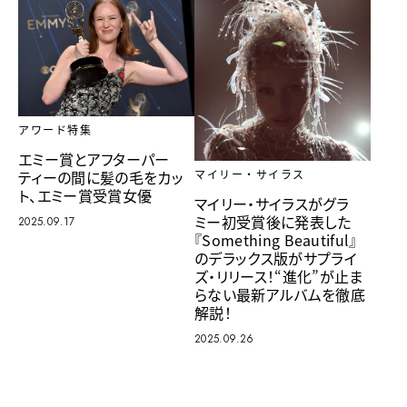
アワード特集
エミー賞とアフターパー
ティーの間に髪の毛をカッ
マイリー・サイラス
ト、エミー賞受賞女優
マイリー・サイラスがグラ
ミー初受賞後に発表した
2025.09.17
『Something Beautiful』
のデラックス版がサプライ
ズ・リリース！“進化”が止ま
らない最新アルバムを徹底
解説！
2025.09.26