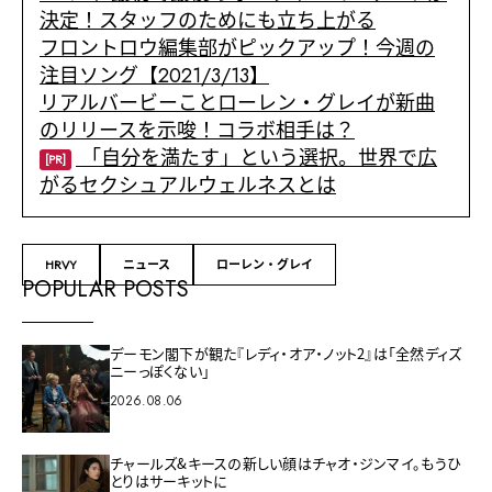
決定！スタッフのためにも立ち上がる
フロントロウ編集部がピックアップ！今週の
注目ソング【2021/3/13】
リアルバービーことローレン・グレイが新曲
のリリースを示唆！コラボ相手は？
「自分を満たす」という選択。世界で広
[PR]
がるセクシュアルウェルネスとは
HRVY
ニュース
ローレン・グレイ
POPULAR POSTS
デーモン閣下が観た『レディ・オア・ノット2』は「全然ディズ
ニーっぽくない」
2026.08.06
チャールズ&キースの新しい顔はチャオ・ジンマイ。もうひ
とりはサーキットに