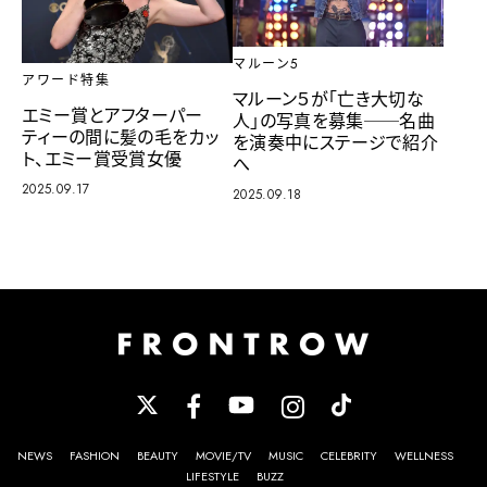
マルーン5
アワード特集
マルーン５が「亡き大切な
エミー賞とアフターパー
人」の写真を募集──名曲
ティーの間に髪の毛をカッ
を演奏中にステージで紹介
ト、エミー賞受賞女優
へ
2025.09.17
2025.09.18
NEWS
FASHION
BEAUTY
MOVIE/TV
MUSIC
CELEBRITY
WELLNESS
LIFESTYLE
BUZZ