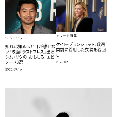
アワード特集
シム・リウ
ケイト・ブランシェット、数週
知れば知るほど目が離せな
間前に着用した衣装を着回
い！映画『ラストブレス』出演
し
シム・リウの“おもしろ”エピ
ソード3選
2025.09.15
2025.09.16