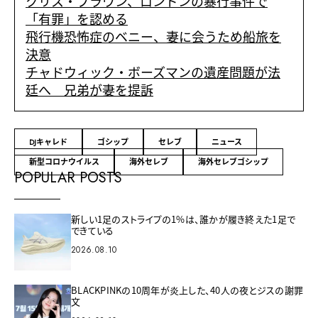
クリス・ブラウン、ロンドンの暴行事件で
「有罪」を認める
飛行機恐怖症のベニー、妻に会うため船旅を
決意
チャドウィック・ボーズマンの遺産問題が法
廷へ 兄弟が妻を提訴
DJキャレド
ゴシップ
セレブ
ニュース
新型コロナウイルス
海外セレブ
海外セレブゴシップ
POPULAR POSTS
新しい1足のストライプの1%は、誰かが履き終えた1足で
できている
2026.08.10
BLACKPINKの10周年が炎上した、40人の夜とジスの謝罪
文