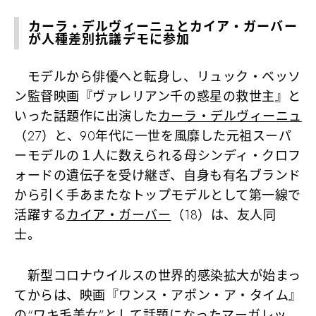
カーラ・デルヴィーニュとカイア・ガーバー
が人種差別抗議デモに参加
モデルから俳優へと転身し、リュック・ベッソ
ン監督映画『ヴァレリアン千の惑星の救世主』と
いった話題作に出演した
カーラ・デルヴィーニュ
（27）と、90年代に一世を風靡した元祖スーパ
ーモデルの１人に数えられる母シンディ・クロフ
ォードの遺伝子を受け継ぎ、自身も有名ブランド
から引く手あまたなトップモデルとして第一線で
活躍する
カイア・ガーバー
（18）は、友人同
士。
新型コロナウイルスの世界的感染拡大が始まっ
てからは、映画『ワンス・アポン・ア・タイム』
の“ワキ毛美女”として話題になったマーガレッ