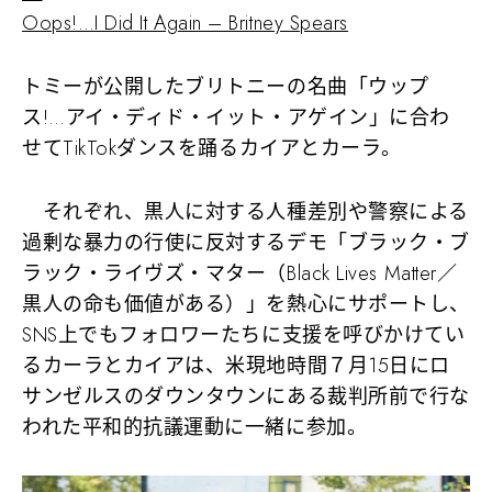
Oops!…I Did It Again – Britney Spears
トミーが公開したブリトニーの名曲「ウップ
ス!…アイ・ディド・イット・アゲイン」に合わ
せてTikTokダンスを踊るカイアとカーラ。
それぞれ、黒人に対する人種差別や警察による
過剰な暴力の行使に反対するデモ「ブラック・ブ
ラック・ライヴズ・マター（Black Lives Matter／
黒人の命も価値がある）」を熱心にサポートし、
SNS上でもフォロワーたちに支援を呼びかけてい
るカーラとカイアは、米現地時間７月15日にロ
サンゼルスのダウンタウンにある裁判所前で行な
われた平和的抗議運動に一緒に参加。