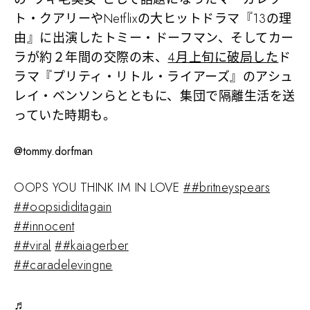
ト・クアリーやNetflixの大ヒットドラマ『13の理
由』に出演したトミー・ドーフマン、そしてカー
ラが約２年間の交際の末、
4月上旬に破局した
ド
ラマ『プリティ・リトル・ライアーズ』のアシュ
レイ・ベンソンらとともに、集団で隔離生活を送
っていた時期も。
@tommy.dorfman
OOPS YOU THINK IM IN LOVE
##britneyspears
##oopsididitagain
##innocent
##viral
##kaiagerber
##caradelevingne
♬