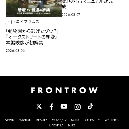
変』の対策マニュアルが完
成
2026.08.07
J・J・エイブラムス
「動物園から逃げたゾウ？」
『オークストリートの異変』
本編映像が初解禁
2026.08.06
NEWS
FASHION
BEAUTY
MOVIE/TV
MUSIC
CELEBRITY
WELLNESS
LIFESTYLE
BUZZ