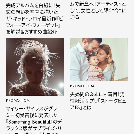
ムで新章へ！アーティストと
完成アルバムを白紙に！失
して、女性として輝く“今”に
恋の想いを率直に描いた
迫る
ザ・キッド・ラロイ最新作『ビ
フォー・アイ・フォーゲット』
を解説＆おすすめ曲紹介
PROMOTIOM
夫婦間のQoLにも着目！男
性妊活サプリ「ストークピュ
PROMOTIOM
アF3」とは
マイリー・サイラスがグラ
ミー初受賞後に発表した
『Something Beautiful』のデ
ラックス版がサプライズ・リ