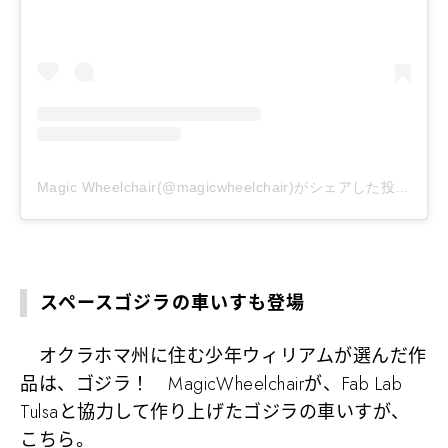
Magic Wheelchair(@magicwheelchair)がシェアした投稿
–
2
スペースゴジラの車いすも登場
オクラホマ州に住む少年ウィリアムが選んだ作
品は、ゴジラ！ MagicWheelchairが、Fab Lab
Tulsaと協力して作り上げたゴジラの車いすが、
こちら。