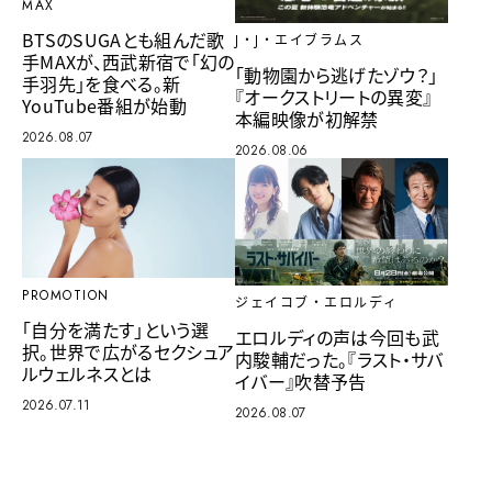
MAX
BTSのSUGAとも組んだ歌
J・J・エイブラムス
手MAXが、西武新宿で「幻の
「動物園から逃げたゾウ？」
手羽先」を食べる。新
『オークストリートの異変』
YouTube番組が始動
本編映像が初解禁
2026.08.07
2026.08.06
PROMOTION
ジェイコブ・エロルディ
「自分を満たす」という選
エロルディの声は今回も武
択。世界で広がるセクシュア
内駿輔だった。『ラスト・サバ
ルウェルネスとは
イバー』吹替予告
2026.07.11
2026.08.07