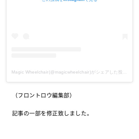
Magic Wheelchair(@magicwheelchair)がシェアした投稿
–
2
（フロントロウ編集部）
記事の一部を修正致しました。