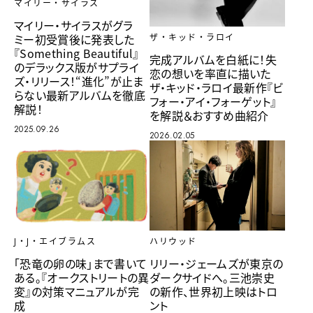
マイリー・サイラス
マイリー・サイラスがグラ
ミー初受賞後に発表した
ザ・キッド・ラロイ
『Something Beautiful』
完成アルバムを白紙に！失
のデラックス版がサプライ
恋の想いを率直に描いた
ズ・リリース！“進化”が止ま
ザ・キッド・ラロイ最新作『ビ
らない最新アルバムを徹底
フォー・アイ・フォーゲット』
解説！
を解説＆おすすめ曲紹介
2025.09.26
2026.02.05
ハリウッド
J・J・エイブラムス
リリー・ジェームズが東京の
「恐竜の卵の味」まで書いて
ダークサイドへ。三池崇史
ある。『オークストリートの異
の新作、世界初上映はトロ
変』の対策マニュアルが完
ント
成