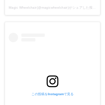
Magic Wheelchair(@magicwheelchair)がシェアした投稿
–
20
この投稿をInstagramで見る