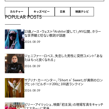
カルチャー
キッズベビー
日本
映画テレビ
POPULAR POSTS
13歳ノース・ウェスト「Aishite（愛して）」MV公開、ホラー
な世界観と切ない歌詞が話題
2026.08.09
ジェニファー・ロペス、失恋した男性に突然コメント「あな
たはもっと良くなれる」
2026.08.09
サブリナ・カーペンター、『Short n’ Sweet』が異例のロン
グヒット！ビルボード200に100週ランクイン
2026.08.09
ビリー・アイリッシュ、映画『初主演』の現場写真をキャッチ
「エスター」に変身。