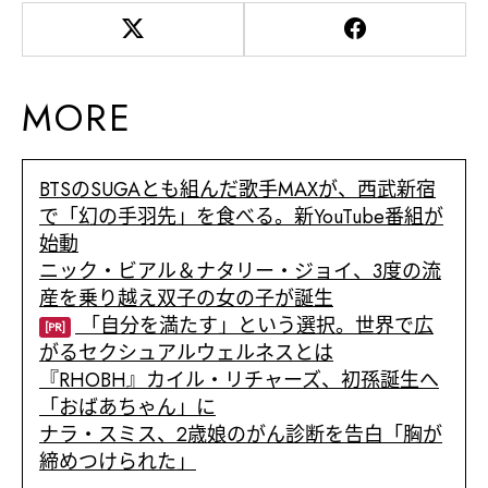
MORE
BTSのSUGAとも組んだ歌手MAXが、西武新宿
で「幻の手羽先」を食べる。新YouTube番組が
始動
ニック・ビアル＆ナタリー・ジョイ、3度の流
産を乗り越え双子の女の子が誕生
「自分を満たす」という選択。世界で広
[PR]
がるセクシュアルウェルネスとは
『RHOBH』カイル・リチャーズ、初孫誕生へ
「おばあちゃん」に
ナラ・スミス、2歳娘のがん診断を告白「胸が
締めつけられた」