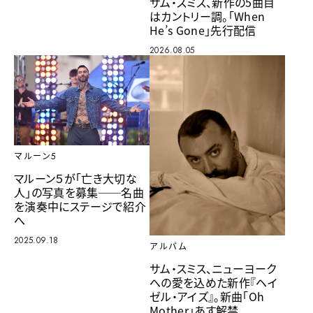
サム・スミス、新作の5曲目
はカントリー調。「When
He’s Gone」先行配信
2026.08.05
マルーン5
マルーン５が「亡き大切な
人」の写真を募集──名曲
を演奏中にステージで紹介
へ
2025.09.18
アルバム
サム・スミス、ニューヨーク
への愛を込めた新作『ヘイ
ゼル・アイズ』。新曲「Oh
Mother」あす解禁