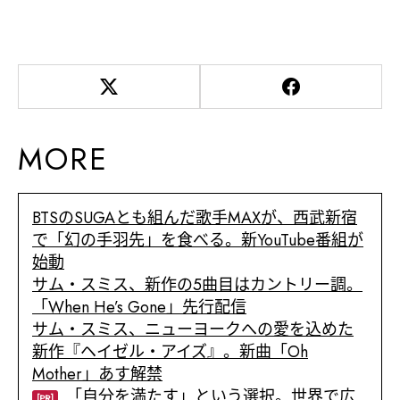
MORE
BTSのSUGAとも組んだ歌手MAXが、西武新宿
で「幻の手羽先」を食べる。新YouTube番組が
始動
サム・スミス、新作の5曲目はカントリー調。
「When He’s Gone」先行配信
サム・スミス、ニューヨークへの愛を込めた
新作『ヘイゼル・アイズ』。新曲「Oh
Mother」あす解禁
「自分を満たす」という選択。世界で広
[PR]