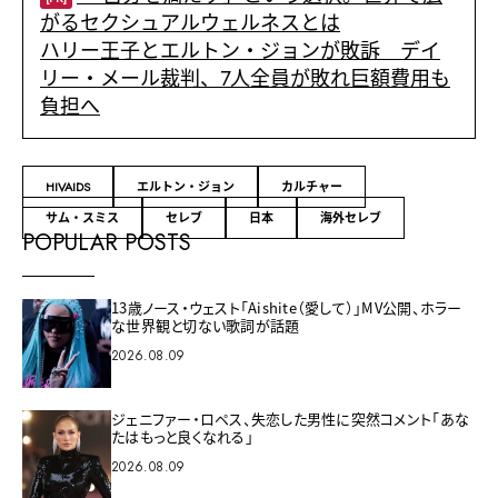
がるセクシュアルウェルネスとは
ハリー王子とエルトン・ジョンが敗訴 デイ
リー・メール裁判、7人全員が敗れ巨額費用も
負担へ
HIVAIDS
エルトン・ジョン
カルチャー
サム・スミス
セレブ
日本
海外セレブ
POPULAR POSTS
13歳ノース・ウェスト「Aishite（愛して）」MV公開、ホラー
な世界観と切ない歌詞が話題
2026.08.09
ジェニファー・ロペス、失恋した男性に突然コメント「あな
たはもっと良くなれる」
2026.08.09