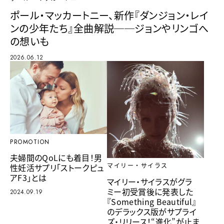
ポール・マッカートニー、新作『ダンジョン・レイ
ンの少年たち』全曲解説──ジョンやリンゴへ
の想いも
2026.06.12
PROMOTION
夫婦間のQoLにも着目！男
性妊活サプリ「ストークピュ
マイリー・サイラス
アF3」とは
マイリー・サイラスがグラ
ミー初受賞後に発表した
2024.09.19
『Something Beautiful』
のデラックス版がサプライ
ズ・リリース！“進化”が止ま