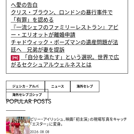
へ愛の告白
クリス・ブラウン、ロンドンの暴行事件で
「有罪」を認める
『一流シェフのファミリーレストラン』アビ
ー・エリオットが離婚申請
チャドウィック・ボーズマンの遺産問題が法
廷へ 兄弟が妻を提訴
「自分を満たす」という選択。世界で広
[PR]
がるセクシュアルウェルネスとは
ジェシカ・アルバ
ニュース
海外セレブ
海外セレブゴシップ
POPULAR POSTS
ビリー・アイリッシュ、映画『初主演』の現場写真をキャッチ
「エスター」に変身。
2026.08.08