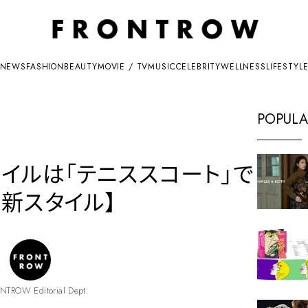
NEWS
FASHION
BEAUTY
MOVIE / TV
MUSIC
CELEBRITY
WELLNESS
LIFESTYL
POPULA
イルは「テニススコート」で
新スタイル】
NTROW Editorial Dept.