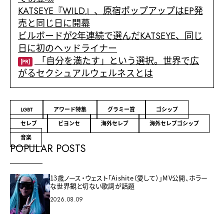
KATSEYE『WILD』、原宿ポップアップはEP発
売と同じ日に開幕
ビルボードが2年連続で選んだKATSEYE、同じ
日に初のヘッドライナー
「自分を満たす」という選択。世界で広
[PR]
がるセクシュアルウェルネスとは
LGBT
アワード特集
グラミー賞
ゴシップ
セレブ
ビヨンセ
海外セレブ
海外セレブゴシップ
音楽
POPULAR POSTS
13歳ノース・ウェスト「Aishite（愛して）」MV公開、ホラー
な世界観と切ない歌詞が話題
2026.08.09