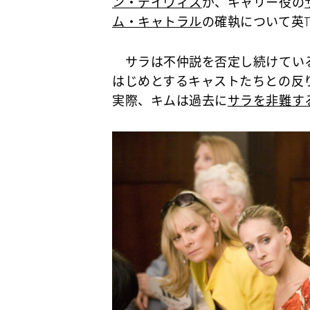
ン・デイヴィス
が、キャリー役の
ム・キャトラル
の確執について英Th
サラは不仲説を否定し続けている
はじめとするキャストたちとの反
実際、キムは過去に
サラを非難す