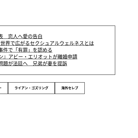
表 恋人へ愛の告白
世界で広がるセクシュアルウェルネスとは
事件で「有罪」を認める
ン』アビー・エリオットが離婚申請
問題が法廷へ 兄弟が妻を提訴
ー
ライアン・ゴズリング
海外セレブ