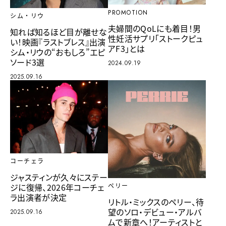
PROMOTION
シム・リウ
夫婦間のQoLにも着目！男
知れば知るほど目が離せな
性妊活サプリ「ストークピュ
い！映画『ラストブレス』出演
アF3」とは
シム・リウの“おもしろ”エピ
ソード3選
2024.09.19
2025.09.16
コーチェラ
ジャスティンが久々にステー
ジに復帰、2026年コーチェ
ペリー
ラ出演者が決定
リトル・ミックスのペリー、待
望のソロ・デビュー・アルバ
2025.09.16
ムで新章へ！アーティストと