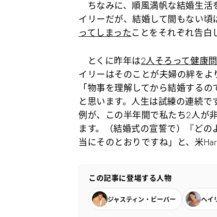
ちなみに、順風満帆な結婚生活を
イリーだが、結婚して間もない頃
ってしまった
ことをそれぞれ告白
とくに昨年は
2人そろって健康
イリーはそのことが夫婦の絆をよ
「物事を理解してから結婚するの
と思います。人生は試練の連続で
例が、この半年間で私たち2人が
ます。（結婚式の宣誓で）『どの
当にそのとおりですね」と、米Harpe
この記事に登場する人物
ジャスティン・ビーバー
ヘイ