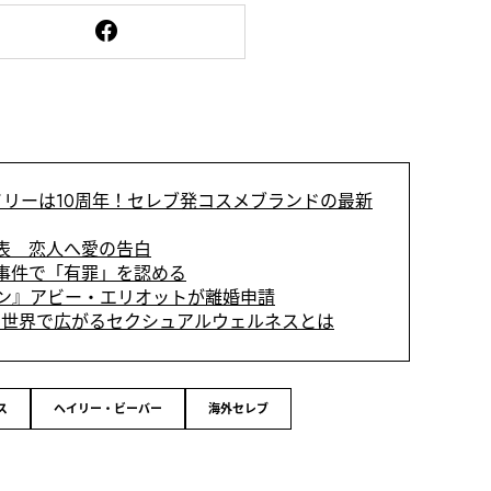
カイリーは10周年！セレブ発コスメブランドの最新
表 恋人へ愛の告白
事件で「有罪」を認める
ン』アビー・エリオットが離婚申請
世界で広がるセクシュアルウェルネスとは
ス
ヘイリー・ビーバー
海外セレブ