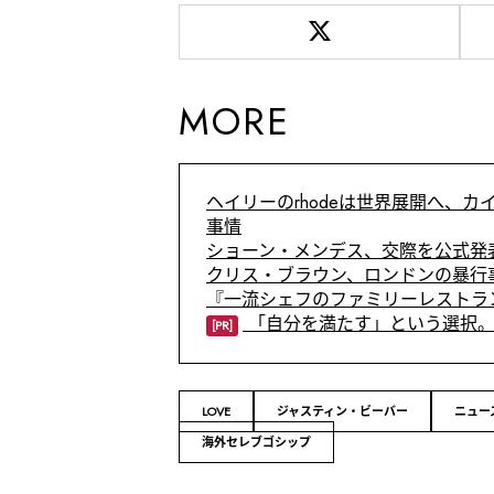
MORE
ヘイリーのrhodeは世界展開へ、
事情
ショーン・メンデス、交際を公式発
クリス・ブラウン、ロンドンの暴行
『一流シェフのファミリーレストラ
「自分を満たす」という選択。
[PR]
LOVE
ジャスティン・ビーバー
ニュー
海外セレブゴシップ