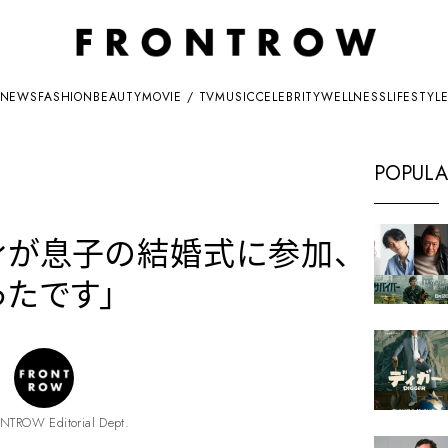
NEWS
FASHION
BEAUTY
MOVIE / TV
MUSIC
CELEBRITY
WELLNESS
LIFESTYL
POPULA
ヴィが息子の結婚式に参加、
ったです」
NTROW Editorial Dept.