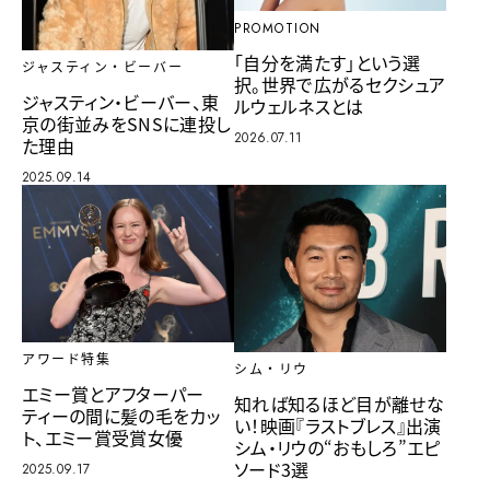
PROMOTION
「自分を満たす」という選
ジャスティン・ビーバー
択。世界で広がるセクシュア
ジャスティン・ビーバー、東
ルウェルネスとは
京の街並みをSNSに連投し
2026.07.11
た理由
2025.09.14
アワード特集
シム・リウ
エミー賞とアフターパー
知れば知るほど目が離せな
ティーの間に髪の毛をカッ
い！映画『ラストブレス』出演
ト、エミー賞受賞女優
シム・リウの“おもしろ”エピ
ソード3選
2025.09.17