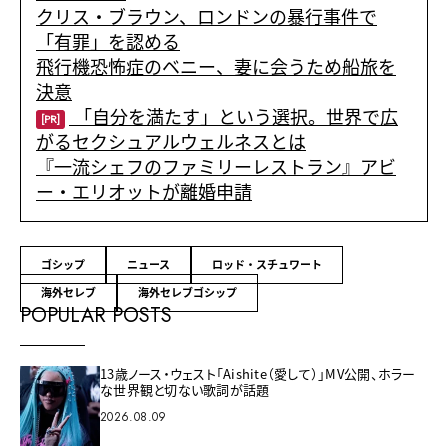
クリス・ブラウン、ロンドンの暴行事件で
「有罪」を認める
飛行機恐怖症のベニー、妻に会うため船旅を
決意
「自分を満たす」という選択。世界で広
[PR]
がるセクシュアルウェルネスとは
『一流シェフのファミリーレストラン』アビ
ー・エリオットが離婚申請
ゴシップ
ニュース
ロッド・スチュワート
海外セレブ
海外セレブゴシップ
POPULAR POSTS
13歳ノース・ウェスト「Aishite（愛して）」MV公開、ホラー
な世界観と切ない歌詞が話題
2026.08.09