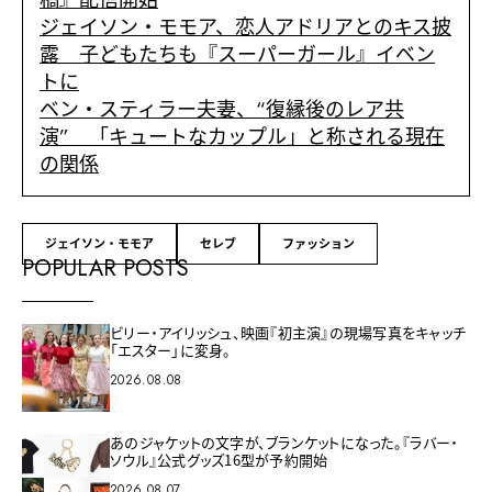
稿』配信開始
ジェイソン・モモア、恋人アドリアとのキス披
露 子どもたちも『スーパーガール』イベン
トに
ベン・スティラー夫妻、“復縁後のレア共
演” 「キュートなカップル」と称される現在
の関係
ジェイソン・モモア
セレブ
ファッション
POPULAR POSTS
ビリー・アイリッシュ、映画『初主演』の現場写真をキャッチ
「エスター」に変身。
2026.08.08
あのジャケットの文字が、ブランケットになった。『ラバー・
ソウル』公式グッズ16型が予約開始
2026.08.07