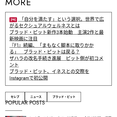
MORE
「自分を満たす」という選択。世界で広
[PR]
がるセクシュアルウェルネスとは
ブラッド・ピット新作3本始動 主演2作と最
新映画に注目
『F1』続編、「まもなく脚本に取りかか
る」 ブラッド・ピットは戻る？
ザハラの改名手続き進展 ピット側が初コメ
ント
ブラッド・ピット、イネスとの交際を
Instagramで初公開
セレブ
ニュース
ブラッド・ピット
POPULAR POSTS