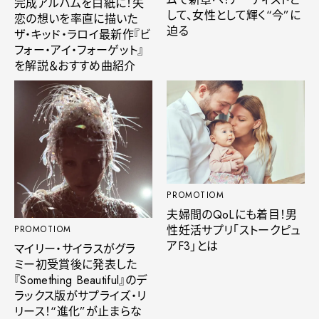
完成アルバムを白紙に！失
して、女性として輝く“今”に
恋の想いを率直に描いた
迫る
ザ・キッド・ラロイ最新作『ビ
フォー・アイ・フォーゲット』
を解説＆おすすめ曲紹介
PROMOTIOM
夫婦間のQoLにも着目！男
性妊活サプリ「ストークピュ
PROMOTIOM
アF3」とは
マイリー・サイラスがグラ
ミー初受賞後に発表した
『Something Beautiful』のデ
ラックス版がサプライズ・リ
リース！“進化”が止まらな