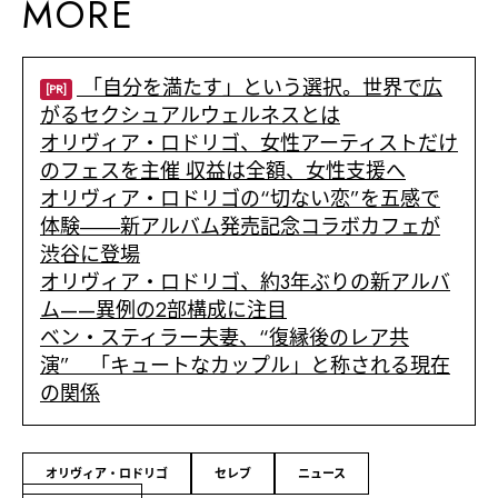
MORE
「自分を満たす」という選択。世界で広
[PR]
がるセクシュアルウェルネスとは
オリヴィア・ロドリゴ、女性アーティストだけ
のフェスを主催 収益は全額、女性支援へ
オリヴィア・ロドリゴの“切ない恋”を五感で
体験――新アルバム発売記念コラボカフェが
渋谷に登場
オリヴィア・ロドリゴ、約3年ぶりの新アルバ
ム——異例の2部構成に注目
ベン・スティラー夫妻、“復縁後のレア共
演” 「キュートなカップル」と称される現在
の関係
オリヴィア・ロドリゴ
セレブ
ニュース