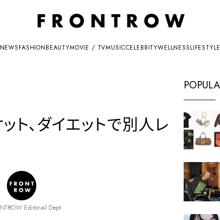
NEWS
FASHION
BEAUTY
MOVIE / TV
MUSIC
CELEBRITY
WELLNESS
LIFESTYL
POPULA
オット、ダイエットで別人レ
NTROW Editorial Dept.