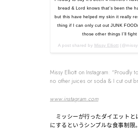
bread & Lord knows that’s been the h
but this have helped my skin it really 
thing if I can only cut out JUNK FOODs
those other things I’ll fig
A post shared by
Missy Elliott
(@missym
Missy Elliott on Instagram: “Proudly 
no other juices or soda & I cut out 
www.instagram.com
ミッシーが行ったダイエットと
にするというシンプルな食事制限