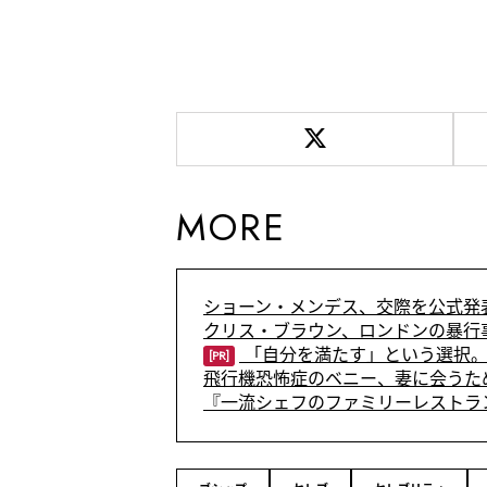
MORE
ショーン・メンデス、交際を公式発
クリス・ブラウン、ロンドンの暴行
「自分を満たす」という選択。
[PR]
飛行機恐怖症のベニー、妻に会うた
『一流シェフのファミリーレストラ