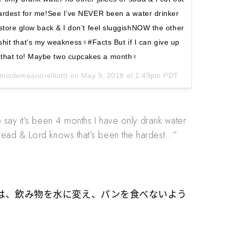
ardest for me!See I’ve NEVER been a water drinker
restore glow back & I don’t feel sluggishNOW the other
hit that’s my weakness‍♀️#Facts But if I can give up
ht that to! Maybe two cupcakes a month‍♀️
isdemeanorelliott) on
May 9, 2018 at 1:49pm PDT
to say it’s been 4 months I have only drank water
bread & Lord knows that’s been the hardest…”
は、飲み物を水に変え、パンを食べないよう
。