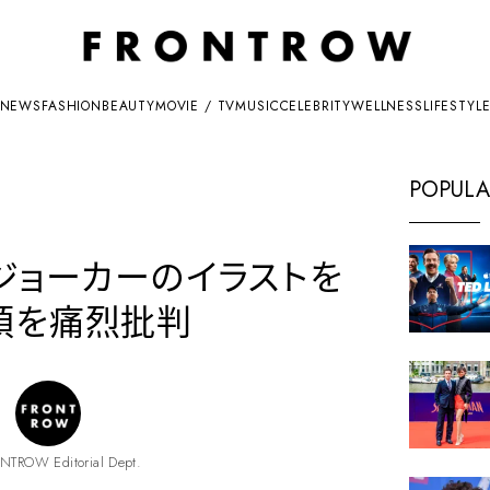
NEWS
FASHION
BEAUTY
MOVIE / TV
MUSIC
CELEBRITY
WELLNESS
LIFESTYL
POPULA
ジョーカーのイラストを
領を痛烈批判
NTROW Editorial Dept.