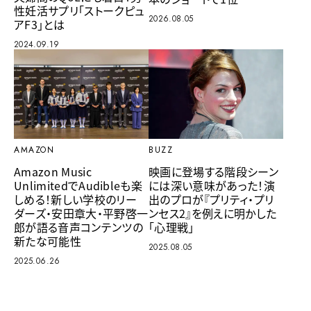
性妊活サプリ「ストークピュ
2026.08.05
アF3」とは
2024.09.19
AMAZON
BUZZ
Amazon Music
映画に登場する階段シーン
UnlimitedでAudibleも楽
には深い意味があった！演
しめる！新しい学校のリー
出のプロが『プリティ・プリ
ダーズ・安田章大・平野啓一
ンセス2』を例えに明かした
郎が語る音声コンテンツの
「心理戦」
新たな可能性
2025.08.05
2025.06.26