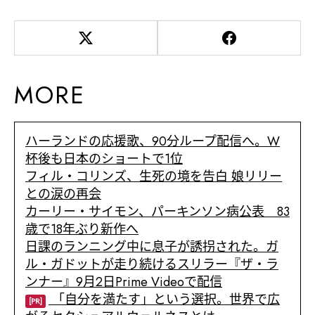
MORE
ハーランドの応援歌、90分ループ配信へ。W
杯後も日本のショートで1位
フィル・コリンズ、生死の境を告白 娘リリー
との涙の再会
カーリー・サイモン、パーキンソン病公表 83
歳で18年ぶり新作へ
日課のランニング中に息子が誘拐された。ガ
ル・ガドットが走り続けるスリラー『ザ・ラ
ンナー』9月2日Prime Videoで配信
「自分を満たす」という選択。世界で広
[PR]