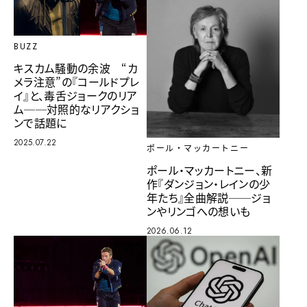
BUZZ
キスカム騒動の余波 “カ
メラ注意”の『コールドプレ
イ』と、毒舌ジョークのリア
ム──対照的なリアクショ
ンで話題に
2025.07.22
ポール・マッカートニー
ポール・マッカートニー、新
作『ダンジョン・レインの少
年たち』全曲解説──ジョ
ンやリンゴへの想いも
2026.06.12