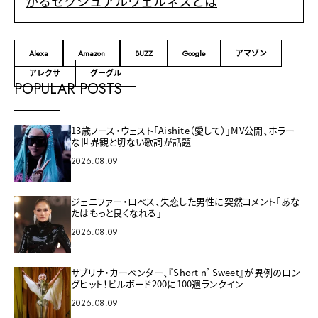
がるセクシュアルウェルネスとは
Alexa
Amazon
BUZZ
Google
アマゾン
アレクサ
グーグル
POPULAR POSTS
13歳ノース・ウェスト「Aishite（愛して）」MV公開、ホラー
な世界観と切ない歌詞が話題
2026.08.09
ジェニファー・ロペス、失恋した男性に突然コメント「あな
たはもっと良くなれる」
2026.08.09
サブリナ・カーペンター、『Short n’ Sweet』が異例のロン
グヒット！ビルボード200に100週ランクイン
2026.08.09