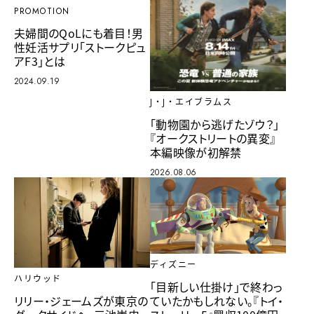
PROMOTION
夫婦間のQoLにも着目！男
性妊活サプリ「ストークピュ
アF3」とは
2024.09.19
J・J・エイブラムス
「動物園から逃げたゾウ？」
『オークストリートの異変』
本編映像が初解禁
2026.08.06
ディズニー
ハリウッド
「目新しい仕掛け」で終わっ
リリー・ジェームズが東京の
ていたかもしれない。『トイ・