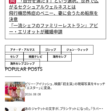
「自分を満たす」という選択。世界で広
[PR]
がるセクシュアルウェルネスとは
飛行機恐怖症のベニー、妻に会うため船旅を
決意
『一流シェフのファミリーレストラン』アビ
ー・エリオットが離婚申請
アナ・デ・アルマス
ゴシップ
ジョン・ウィック
セレブ
映画テレビ
海外セレブ
海外セレブゴシップ
POPULAR POSTS
ビリー・アイリッシュ、映画『初主演』の現場写真をキャッチ
「エスター」に変身。
2026.08.08
あのジャケットの文字が、ブランケットになった。『ラバー・