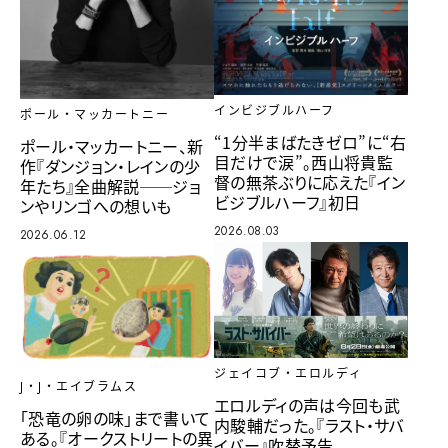
インビジブルハーフ
ポール・マッカートニー
“1分半まばたきゼロ”に“右
ポール・マッカートニー、新
目だけで涙”。西山将貴監
作『ダンジョン・レインの少
督の無茶ぶりに応えた『イン
年たち』全曲解説──ジョ
ビジブルハーフ』初日
ンやリンゴへの想いも
2026.08.03
2026.06.12
ジェイコブ・エロルディ
J・J・エイブラムス
エロルディの声は今回も武
「恐竜の卵の味」まで書いて
内駿輔だった。『ラスト・サバ
ある。『オークストリートの異
イバー』吹替予告