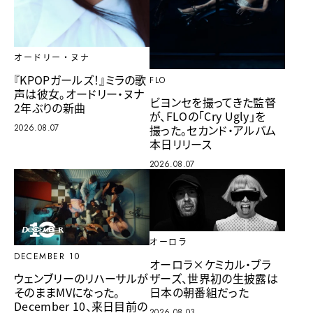
オードリー・ヌナ
『KPOPガールズ！』ミラの歌
FLO
声は彼女。オードリー・ヌナ
ビヨンセを撮ってきた監督
2年ぶりの新曲
が、FLOの「Cry Ugly」を
2026.08.07
撮った。セカンド・アルバム
本日リリース
2026.08.07
オーロラ
DECEMBER 10
オーロラ×ケミカル・ブラ
ザーズ、世界初の生披露は
ウェンブリーのリハーサルが
日本の朝番組だった
そのままMVになった。
December 10、来日目前の
2026.08.03