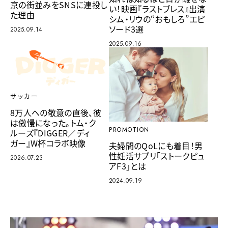
京の街並みをSNSに連投し
い！映画『ラストブレス』出演
た理由
シム・リウの“おもしろ”エピ
ソード3選
2025.09.14
2025.09.16
サッカー
8万人への敬意の直後、彼
は傲慢になった。トム・ク
PROMOTION
ルーズ『DIGGER／ディ
ガー』W杯コラボ映像
夫婦間のQoLにも着目！男
性妊活サプリ「ストークピュ
2026.07.23
アF3」とは
2024.09.19