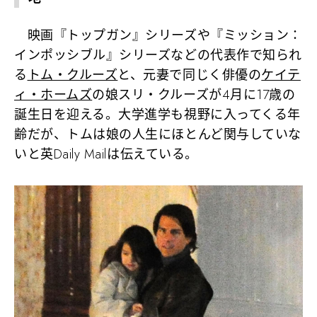
映画『トップガン』シリーズや『ミッション：
インポッシブル』シリーズなどの代表作で知られ
る
トム・クルーズ
と、元妻で同じく俳優の
ケイテ
ィ・ホームズ
の娘スリ・クルーズが4月に17歳の
誕生日を迎える。大学進学も視野に入ってくる年
齢だが、トムは娘の人生にほとんど関与していな
いと英Daily Mailは伝えている。