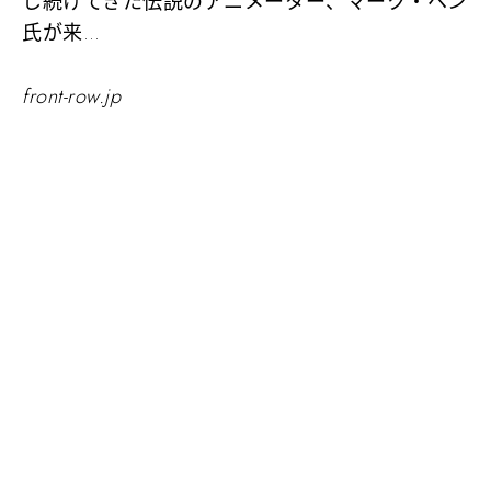
し続けてきた伝説のアニメーター、マーク・ヘン
氏が来…
front-row.jp