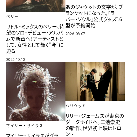
あのジャケットの文字が、ブ
ランケットになった。『ラ
ペリー
バー・ソウル』公式グッズ16
型が予約開始
リトル・ミックスのペリー、待
望のソロ・デビュー・アルバ
2026.08.07
ムで新章へ！アーティストと
して、女性として輝く“今”に
迫る
2025.10.10
ハリウッド
リリー・ジェームズが東京の
ダークサイドへ。三池崇史
マイリー・サイラス
の新作、世界初上映はトロ
ント
マイリー・サイラスがグラ