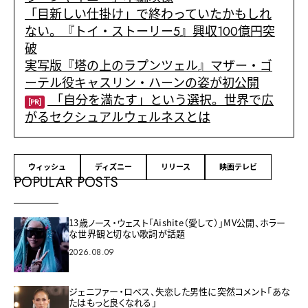
「目新しい仕掛け」で終わっていたかもしれ
ない。『トイ・ストーリー5』興収100億円突
破
実写版『塔の上のラプンツェル』マザー・ゴ
ーテル役キャスリン・ハーンの姿が初公開
「自分を満たす」という選択。世界で広
[PR]
がるセクシュアルウェルネスとは
ウィッシュ
ディズニー
リリース
映画テレビ
POPULAR POSTS
13歳ノース・ウェスト「Aishite（愛して）」MV公開、ホラー
な世界観と切ない歌詞が話題
2026.08.09
ジェニファー・ロペス、失恋した男性に突然コメント「あな
たはもっと良くなれる」