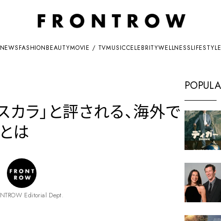
NEWS
FASHION
BEAUTY
MOVIE / TV
MUSIC
CELEBRITY
WELLNESS
LIFESTYL
POPULA
マスカラ」と評される、海外で
とは
NTROW Editorial Dept.