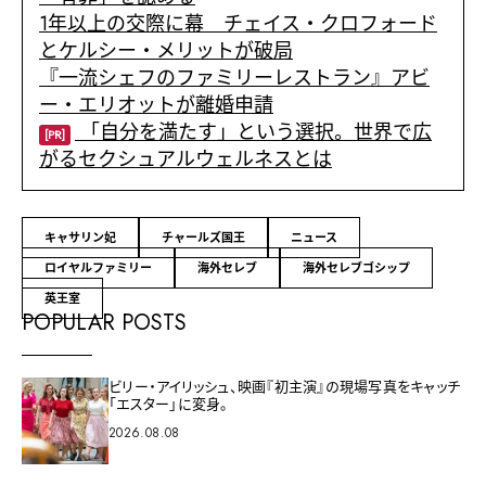
1年以上の交際に幕 チェイス・クロフォード
とケルシー・メリットが破局
『一流シェフのファミリーレストラン』アビ
ー・エリオットが離婚申請
「自分を満たす」という選択。世界で広
[PR]
がるセクシュアルウェルネスとは
キャサリン妃
チャールズ国王
ニュース
ロイヤルファミリー
海外セレブ
海外セレブゴシップ
英王室
POPULAR POSTS
ビリー・アイリッシュ、映画『初主演』の現場写真をキャッチ
「エスター」に変身。
2026.08.08