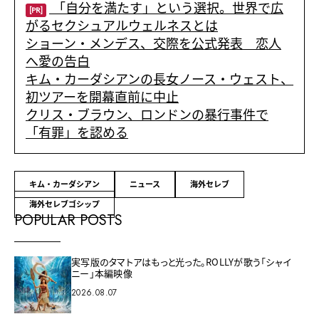
「自分を満たす」という選択。世界で広
[PR]
がるセクシュアルウェルネスとは
ショーン・メンデス、交際を公式発表 恋人
へ愛の告白
キム・カーダシアンの長女ノース・ウェスト、
初ツアーを開幕直前に中止
クリス・ブラウン、ロンドンの暴行事件で
「有罪」を認める
キム・カーダシアン
ニュース
海外セレブ
海外セレブゴシップ
POPULAR POSTS
実写版のタマトアはもっと光った。ROLLYが歌う「シャイ
ニー」本編映像
2026.08.07