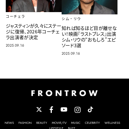
コーチェラ
シム・リウ
ジャスティンが久々にステー
知れば知るほど目が離せな
ジに復帰、2026年コーチェ
い！映画『ラストブレス』出演
ラ出演者が決定
シム・リウの“おもしろ”エピ
ソード3選
2025.09.16
2025.09.16
NEWS
FASHION
BEAUTY
MOVIE/TV
MUSIC
CELEBRITY
WELLNESS
LIFESTYLE
BUZZ