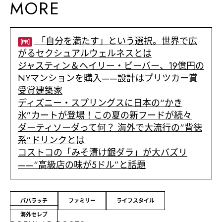
MORE
「自分を満たす」という選択。世界で広
[PR]
がるセクシュアルウェルネスとは
ジャスティン＆ヘイリー・ビーバー、19億円の
NYマンションを購入——設計はプリツカー賞
受賞建築家
ディズニー・スプリングスに日本の“かき
氷”カートが登場！この夏の新フードが続々
ダーティソーダって何？ 海外で大流行の“背徳
系”ドリンクとは
コストコの「みそ漬け銀ダラ」が大バズリ
——“高級店の味が5ドル”と話題
パパラッチ
ファミリー
ライフスタイル
海外セレブ