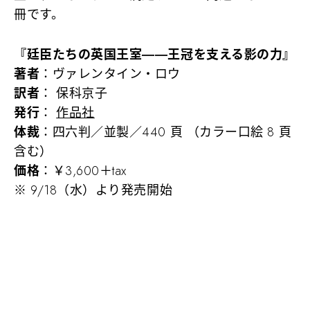
冊です。
『廷臣たちの英国王室――王冠を支える影の力』
著者
：ヴァレンタイン・ロウ
訳者
： 保科京子
発行
：
作品社
体裁
：四六判／並製／440 頁 （カラー口絵 8 頁
含む）
価格
：￥3,600＋tax
※ 9/18（水）より発売開始