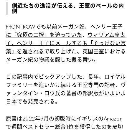
側近たちの逸話が伝える、王室のベールの内
側
FRONTROWでも以前
メーガン妃、ヘンリー王子
に「究極の二択」を迫っていた
、
ウィリアム皇太
子、ヘンリー王子にメールするも「そっけない言
葉」を返される
で取り上げた、英国王室における
メーガン妃の物議を醸した振る舞い。
この記事内でピックアップした、長年、ロイヤル
ファミリーを追いかけ続ける王室専門の記者、ヴ
ァレンタイン・ロウ氏の著書の邦訳版がいよいよ
日本でも発売される。
原書は2022年9月の初版時にイギリスのAmazon
で週間ベストセラー総合1位を獲得したのを皮切