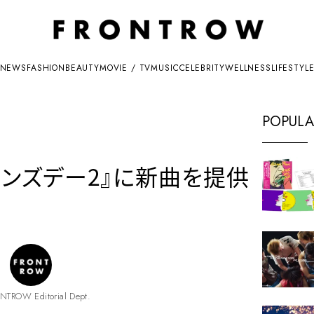
NEWS
FASHION
BEAUTY
MOVIE / TV
MUSIC
CELEBRITY
WELLNESS
LIFESTYL
POPULA
ェンズデー2』に新曲を提供
NTROW Editorial Dept.