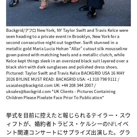
Backgrid/アフロ New York, NY Taylor Swift and Travis Kelce were
seen heading to a private event in Brooklyn, New York for a
second consecutive night out together. Swift stunned in a
metallic gold Maria Lucia Hohan “Allar” cutout silk mousseline
gown paired with matching heels and a metallic clutch, while
Kelce kept things sleek in an oversized black suit layered over a
black shirt with dark sunglasses and polished dress shoes.
Pictured: Taylor Swift and Travis Kelce BACKGRID USA 16 MAY
2026 BYLINE MUST READ: BACKGRID USA: +1 310 798 9111 /
usasales@backgrid.com UK: +44 208 344 2007 /
uksales@backgrid.com *UK Clients - Pictures Containing
Children Please Pixelate Face Prior To Publication*
挙式を目前に控えたと報じられるテイラー・スウ
ィフトが、婚約者トラビス・ケルシーのNFLイベ
ント関連コンサートにサプライズ出演した。グラ