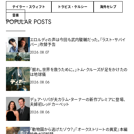
テイラー・スウィフト
トラビス・ケルシー
海外セレブ
音楽
POPULAR POSTS
エロルディの声は今回も武内駿輔だった。『ラスト・サバイ
バー』吹替予告
2026.08.07
「掘れ。世界を救うために。」トム・クルーズが足をかけたの
は地球儀
2026.08.06
デュア・リパが夫カラム・ターナーの新作プレミアに登場、
夫婦初レッドカーペット
2026.08.06
「動物園から逃げたゾウ？」『オークストリートの異変』本編
映像が初解禁