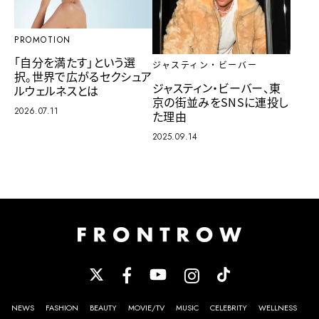
PROMOTION
「自分を満たす」という選
ジャスティン・ビーバー
択。世界で広がるセクシュア
ジャスティン・ビーバー、東
ルウェルネスとは
京の街並みをSNSに連投し
2026.07.11
た理由
2025.09.14
NEWS
FASHION
BEAUTY
MOVIE/TV
MUSIC
CELEBRITY
WELLNESS