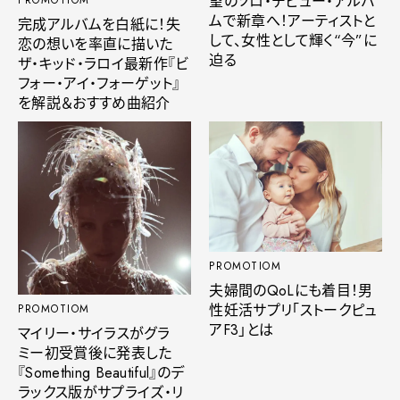
望のソロ・デビュー・アルバ
PROMOTIOM
ムで新章へ！アーティストと
完成アルバムを白紙に！失
して、女性として輝く“今”に
恋の想いを率直に描いた
迫る
ザ・キッド・ラロイ最新作『ビ
フォー・アイ・フォーゲット』
を解説＆おすすめ曲紹介
PROMOTIOM
夫婦間のQoLにも着目！男
性妊活サプリ「ストークピュ
PROMOTIOM
アF3」とは
マイリー・サイラスがグラ
ミー初受賞後に発表した
『Something Beautiful』のデ
ラックス版がサプライズ・リ