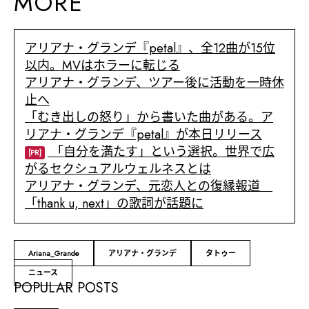
MORE
アリアナ・グランデ『petal』、全12曲が15位
以内。MVはホラーに転じる
アリアナ・グランデ、ツアー後に活動を一時休
止へ
「むき出しの怒り」から書いた曲がある。ア
リアナ・グランデ『petal』が本日リリース
「自分を満たす」という選択。世界で広
[PR]
がるセクシュアルウェルネスとは
アリアナ・グランデ、元恋人との復縁報道
「thank u, next」の歌詞が話題に
Ariana_Grande
アリアナ・グランデ
タトゥー
ニュース
POPULAR POSTS