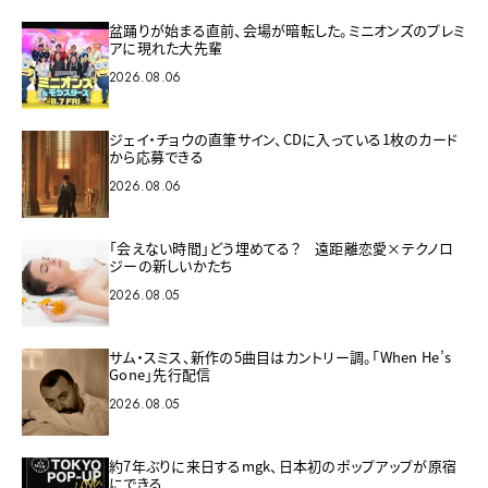
盆踊りが始まる直前、会場が暗転した。ミニオンズのプレミ
アに現れた大先輩
2026.08.06
ジェイ・チョウの直筆サイン、CDに入っている1枚のカード
から応募できる
2026.08.06
「会えない時間」どう埋めてる？ 遠距離恋愛×テクノロ
ジーの新しいかたち
2026.08.05
サム・スミス、新作の5曲目はカントリー調。「When He’s
Gone」先行配信
2026.08.05
約7年ぶりに来日するmgk、日本初のポップアップが原宿
にできる