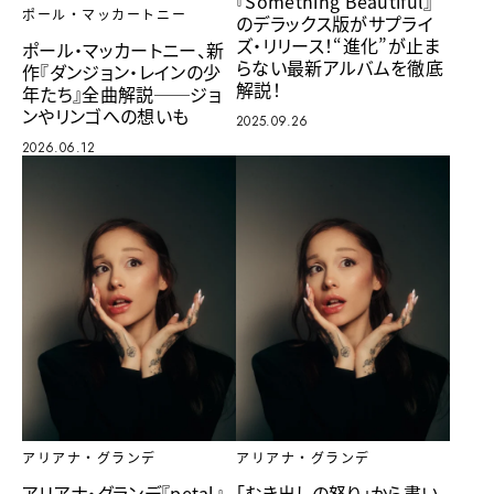
『Something Beautiful』
ポール・マッカートニー
のデラックス版がサプライ
ズ・リリース！“進化”が止ま
ポール・マッカートニー、新
らない最新アルバムを徹底
作『ダンジョン・レインの少
解説！
年たち』全曲解説──ジョ
ンやリンゴへの想いも
2025.09.26
2026.06.12
アリアナ・グランデ
アリアナ・グランデ
アリアナ・グランデ『petal』、
「むき出しの怒り」から書い