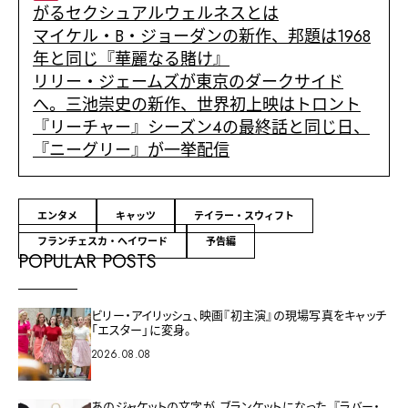
がるセクシュアルウェルネスとは
マイケル・B・ジョーダンの新作、邦題は1968
年と同じ『華麗なる賭け』
リリー・ジェームズが東京のダークサイド
へ。三池崇史の新作、世界初上映はトロント
『リーチャー』シーズン4の最終話と同じ日、
『ニーグリー』が一挙配信
エンタメ
キャッツ
テイラー・スウィフト
フランチェスカ・ヘイワード
予告編
POPULAR POSTS
ビリー・アイリッシュ、映画『初主演』の現場写真をキャッチ
「エスター」に変身。
2026.08.08
あのジャケットの文字が、ブランケットになった。『ラバー・