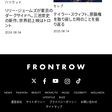
ハリウッド
セレブ
リリー・ジェームズが東京の
テイラー・スウィフト、原盤権
ダークサイドへ。三池崇史
を取り戻した時のことを振
の新作、世界初上映はトロ
り返る
ント
2025.08.14
2026.08.04
NEWS
FASHION
BEAUTY
MOVIE/TV
MUSIC
CELEBRITY
WELLNESS
LIFESTYLE
BUZZ
運営会社
サイトポリシー
プライバシーポリシー
お問い合わせ
サイトマップ