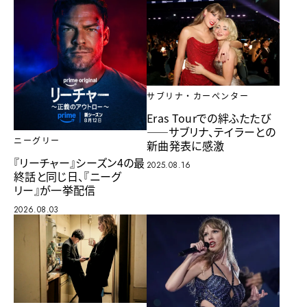
サブリナ・カーペンター
Eras Tourでの絆ふたたび
――サブリナ、テイラーとの
ニーグリー
新曲発表に感激
『リーチャー』シーズン4の最
2025.08.16
終話と同じ日、『ニーグ
リー』が一挙配信
2026.08.03