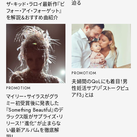
迫る
ザ・キッド・ラロイ最新作『ビ
フォー・アイ・フォーゲット』
を解説＆おすすめ曲紹介
PROMOTIOM
夫婦間のQoLにも着目！男
性妊活サプリ「ストークピュ
PROMOTIOM
アF3」とは
マイリー・サイラスがグラ
ミー初受賞後に発表した
『Something Beautiful』のデ
ラックス版がサプライズ・リ
リース！“進化”が止まらな
い最新アルバムを徹底解
説！