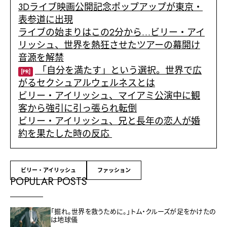
3Dライブ映画公開記念ポップアップが東京・
表参道に出現
ライブの始まりはこの2分から…ビリー・アイ
リッシュ、世界を熱狂させたツアーの幕開け
音源を解禁
「自分を満たす」という選択。世界で広
[PR]
がるセクシュアルウェルネスとは
ビリー・アイリッシュ、マイアミ公演中に観
客から強引に引っ張られ転倒
ビリー・アイリッシュ、兄と長年の恋人が婚
約を果たした時の反応
ビリー・アイリッシュ
ファッション
POPULAR POSTS
「掘れ。世界を救うために。」トム・クルーズが足をかけたの
は地球儀